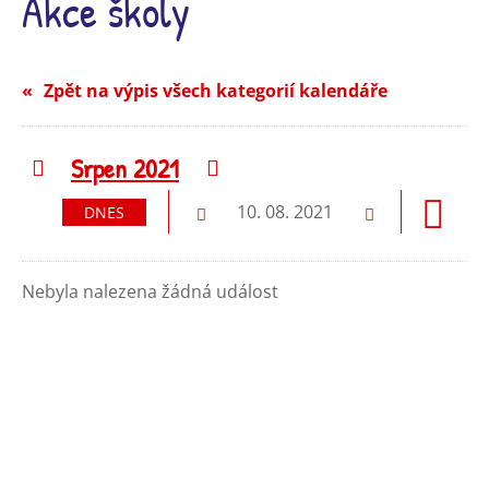
Akce školy
Zpět na výpis všech kategorií kalendáře
Srpen 2021
Předchozí
Následující
10. 08. 2021
DNES
Předchozí
Následující
Nebyla nalezena žádná událost