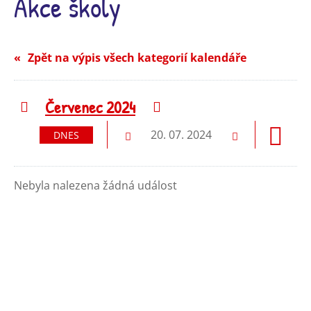
Akce školy
Zpět na výpis všech kategorií kalendáře
Červenec 2024
Předchozí
Následující
20. 07. 2024
DNES
Předchozí
Následující
Nebyla nalezena žádná událost