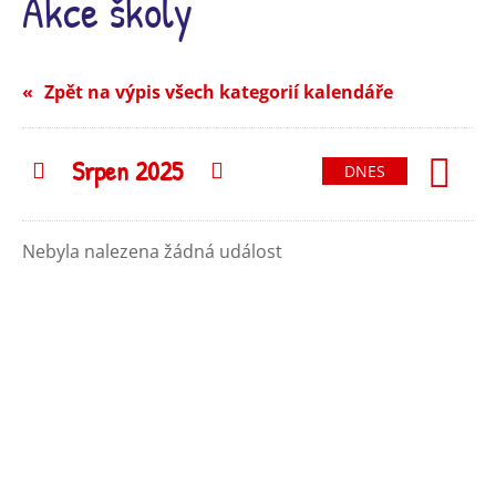
Akce školy
Zpět na výpis všech kategorií kalendáře
Srpen 2025
Předchozí
Následující
DNES
Nebyla nalezena žádná událost