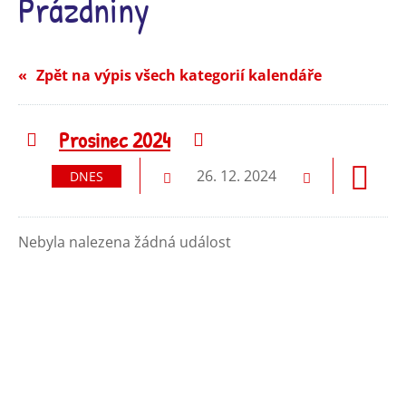
Prázdniny
Zpět na výpis všech kategorií kalendáře
Prosinec 2024
Předchozí
Následující
26. 12. 2024
DNES
Předchozí
Následující
Nebyla nalezena žádná událost