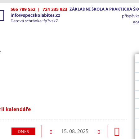
566 789 552
724 335 923
ZÁKLADNÍ ŠKOLA A PRAKTICKÁ ŠKO
info@specskolabites.cz
příspěvk
Datová schránka: fp3vsk7
595
VOD
ŠKOLA
SPECIÁLNĚ PEDAGOGICKÁ PÉČE
FOTO
y
rií kalendáře
dující
15. 08. 2025
DNES
Předchozí
Následující