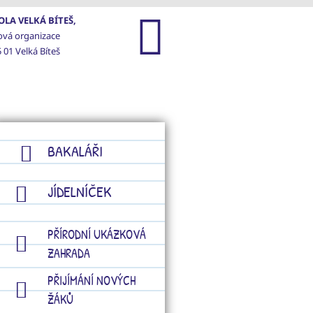
LA VELKÁ BÍTEŠ,
ová organizace
 01 Velká Bíteš
GALERIE
KONTAKTY
BAKALÁŘI
JÍDELNÍČEK
PŘÍRODNÍ UKÁZKOVÁ
ZAHRADA
PŘIJÍMÁNÍ NOVÝCH
ŽÁKŮ