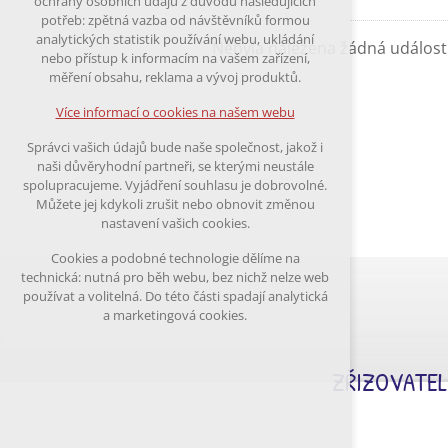
ochrany osobních údajů z důvodu následujících
nutná pro provozování webu
potřeb: zpětná vazba od návštěvníků formou
udržení kontextu stránek (session):
analytických statistik používání webu, ukládání
Nebyla nalezena žádná událost
případná přihlášení, volby jazyka, apod.
nebo přístup k informacím na vašem zařízení,
měření obsahu, reklama a vývoj produktů.
Volitelná cookies
analytická pro anonymizované vyhodnocení
Více informací o cookies na našem webu
návštěvnosti
marketingová cookies (Google)
Správci vašich údajů bude naše společnost, jakož i
naši důvěryhodní partneři, se kterými neustále
Více informací o cookies na našem webu
spolupracujeme. Vyjádření souhlasu je dobrovolné.
Můžete jej kdykoli zrušit nebo obnovit změnou
nastavení vašich cookies.
Přijmout všechny cookies
Cookies a podobné technologie dělíme na
technická: nutná pro běh webu, bez nichž nelze web
Odmítnout vše
používat a volitelná. Do této části spadají analytická
a marketingová cookies.
ZŘIZOVATEL