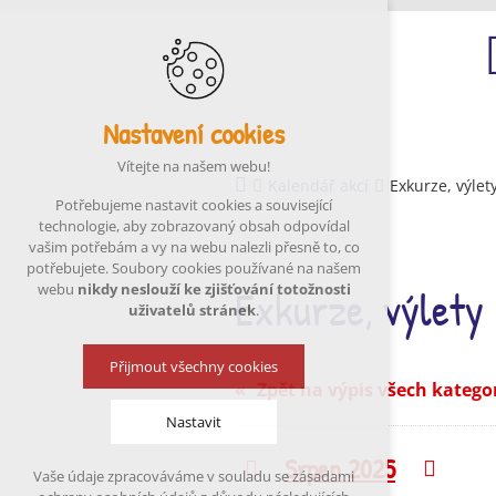
Nastavení cookies
Ú
Vítejte na našem webu!
Kalendář akcí
Exkurze, výlet
Potřebujeme nastavit cookies a související
technologie, aby zobrazovaný obsah odpovídal
vašim potřebám a vy na webu nalezli přesně to, co
potřebujete. Soubory cookies používané na našem
Exkurze, výlety
webu
nikdy neslouží ke zjišťování totožnosti
uživatelů stránek
.
Přijmout všechny cookies
Zpět na výpis všech katego
Nastavit
Srpen 2025
Předchozí
Násle
Vaše údaje zpracováváme v souladu se zásadami
Technická cookies