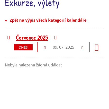
Exkurze, výlety
Zpět na výpis všech kategorií kalendáře
Červenec 2025
Předchozí
Následující
09. 07. 2025
DNES
Předchozí
Následující
Nebyla nalezena žádná událost