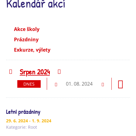
Kalendář akcí
Akce školy
Prázdniny
Exkurze, výlety
Srpen 2024
Předchozí
Následující
01. 08. 2024
DNES
Předchozí
Následující
Letní prázdniny
29. 6. 2024
- 1. 9. 2024
Kategorie:
Root