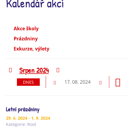
Kalendář akcí
Akce školy
Prázdniny
Exkurze, výlety
Srpen 2024
Předchozí
Následující
17. 08. 2024
DNES
Předchozí
Následující
Letní prázdniny
29. 6. 2024
- 1. 9. 2024
Kategorie:
Root