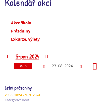
Kalendář akcí
Akce školy
Prázdniny
Exkurze, výlety
Srpen 2024
Předchozí
Následující
23. 08. 2024
DNES
Předchozí
Následující
Letní prázdniny
29. 6. 2024
- 1. 9. 2024
Kategorie:
Root