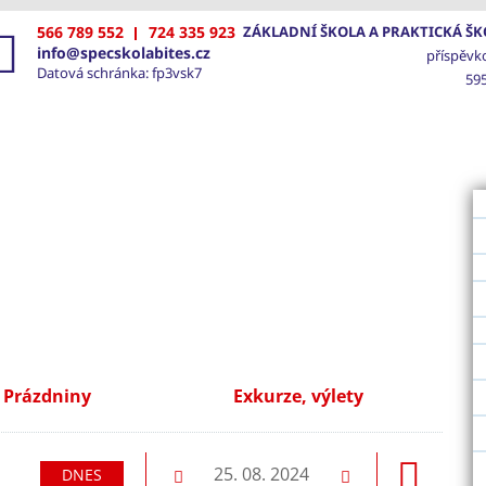
566 789 552
724 335 923
ZÁKLADNÍ ŠKOLA A PRAKTICKÁ ŠKO
info@specskolabites.cz
příspěvk
Datová schránka: fp3vsk7
595
VOD
ŠKOLA
SPECIÁLNĚ PEDAGOGICKÁ PÉČE
FOTO
Prázdniny
Exkurze, výlety
dující
25. 08. 2024
DNES
Předchozí
Následující