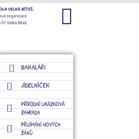
LA VELKÁ BÍTEŠ,
ová organizace
 01 Velká Bíteš
GALERIE
KONTAKTY
BAKALÁŘI
JÍDELNÍČEK
PŘÍRODNÍ UKÁZKOVÁ
ZAHRADA
PŘIJÍMÁNÍ NOVÝCH
ŽÁKŮ