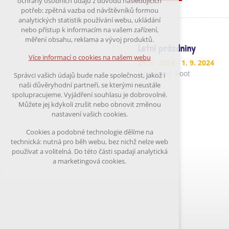
ochrany osobních údajů z důvodu následujících
nutná pro provozování webu
potřeb: zpětná vazba od návštěvníků formou
udržení kontextu stránek (session):
analytických statistik používání webu, ukládání
případná přihlášení, volby jazyka, apod.
nebo přístup k informacím na vašem zařízení,
měření obsahu, reklama a vývoj produktů.
Volitelná cookies
Letní prázdniny
analytická pro anonymizované vyhodnocení
Více informací o cookies na našem webu
29. 6. 2024
- 1. 9. 2024
návštěvnosti
marketingová cookies (Google)
Kategorie:
Root
Správci vašich údajů bude naše společnost, jakož i
naši důvěryhodní partneři, se kterými neustále
Více informací o cookies na našem webu
spolupracujeme. Vyjádření souhlasu je dobrovolné.
Můžete jej kdykoli zrušit nebo obnovit změnou
nastavení vašich cookies.
Přijmout všechny cookies
Cookies a podobné technologie dělíme na
technická: nutná pro běh webu, bez nichž nelze web
Odmítnout vše
používat a volitelná. Do této části spadají analytická
a marketingová cookies.