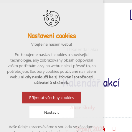
Nastavení cookies
Ú
Vítejte na našem webu!
Kalendář akcí
Potřebujeme nastavit cookies a související
technologie, aby zobrazovaný obsah odpovídal
vašim potřebám a vy na webu nalezli přesně to, co
potřebujete. Soubory cookies používané na našem
Kalendář akcí
webu
nikdy neslouží ke zjišťování totožnosti
uživatelů stránek
.
Přijmout všechny cookies
Akce školy
Nastavit
Srpen 2024
Vaše údaje zpracováváme v souladu se zásadami
Předchozí
Násle
Technická cookies