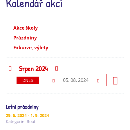
Kalendář akcí
Akce školy
Prázdniny
Exkurze, výlety
Srpen 2024
Předchozí
Následující
05. 08. 2024
DNES
Předchozí
Následující
Letní prázdniny
29. 6. 2024
- 1. 9. 2024
Kategorie:
Root