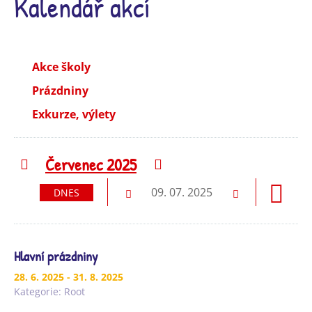
Kalendář akcí
Akce školy
Prázdniny
Exkurze, výlety
Červenec 2025
Předchozí
Následující
09. 07. 2025
DNES
Předchozí
Následující
Hlavní prázdniny
28. 6. 2025
- 31. 8. 2025
Kategorie:
Root