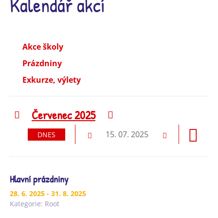
Kalendář akcí
Akce školy
Prázdniny
Exkurze, výlety
Červenec 2025
Předchozí
Následující
15. 07. 2025
DNES
Předchozí
Následující
Hlavní prázdniny
28. 6. 2025
- 31. 8. 2025
Kategorie:
Root