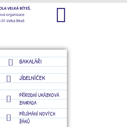
LA VELKÁ BÍTEŠ,
ová organizace
 01 Velká Bíteš
GALERIE
KONTAKTY
BAKALÁŘI
JÍDELNÍČEK
PŘÍRODNÍ UKÁZKOVÁ
ZAHRADA
PŘIJÍMÁNÍ NOVÝCH
ŽÁKŮ