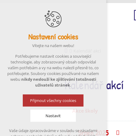
Nastavení cookies
Ú
Vítejte na našem webu!
Kalendář akcí
Potřebujeme nastavit cookies a související
technologie, aby zobrazovaný obsah odpovídal
vašim potřebám a vy na webu nalezli přesně to, co
potřebujete. Soubory cookies používané na našem
Kalendář akcí
webu
nikdy neslouží ke zjišťování totožnosti
uživatelů stránek
.
Přijmout všechny cookies
Akce školy
Nastavit
Srpen 2025
Vaše údaje zpracováváme v souladu se zásadami
Předchozí
Násle
Technická cookies