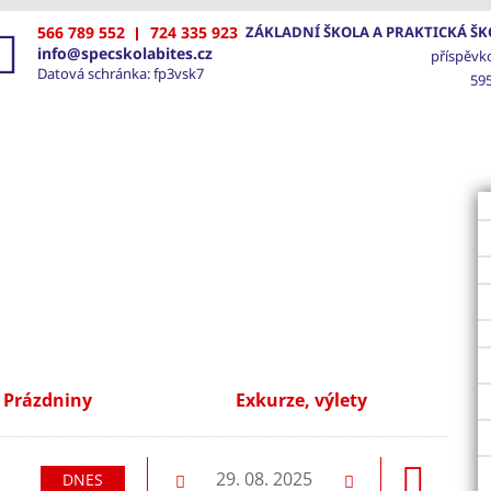
566 789 552
724 335 923
ZÁKLADNÍ ŠKOLA A PRAKTICKÁ ŠKO
info@specskolabites.cz
příspěvk
Datová schránka: fp3vsk7
595
VOD
ŠKOLA
SPECIÁLNĚ PEDAGOGICKÁ PÉČE
FOTO
Prázdniny
Exkurze, výlety
dující
29. 08. 2025
DNES
Předchozí
Následující