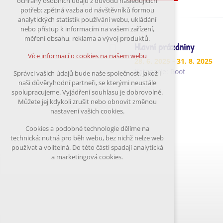
ochrany osobních údajů z důvodu následujících
nutná pro provozování webu
potřeb: zpětná vazba od návštěvníků formou
udržení kontextu stránek (session):
analytických statistik používání webu, ukládání
případná přihlášení, volby jazyka, apod.
nebo přístup k informacím na vašem zařízení,
měření obsahu, reklama a vývoj produktů.
Volitelná cookies
Hlavní prázdniny
analytická pro anonymizované vyhodnocení
Více informací o cookies na našem webu
28. 6. 2025
- 31. 8. 2025
návštěvnosti
marketingová cookies (Google)
Kategorie:
Root
Správci vašich údajů bude naše společnost, jakož i
naši důvěryhodní partneři, se kterými neustále
Více informací o cookies na našem webu
spolupracujeme. Vyjádření souhlasu je dobrovolné.
Můžete jej kdykoli zrušit nebo obnovit změnou
nastavení vašich cookies.
Přijmout všechny cookies
Cookies a podobné technologie dělíme na
technická: nutná pro běh webu, bez nichž nelze web
Odmítnout vše
používat a volitelná. Do této části spadají analytická
a marketingová cookies.