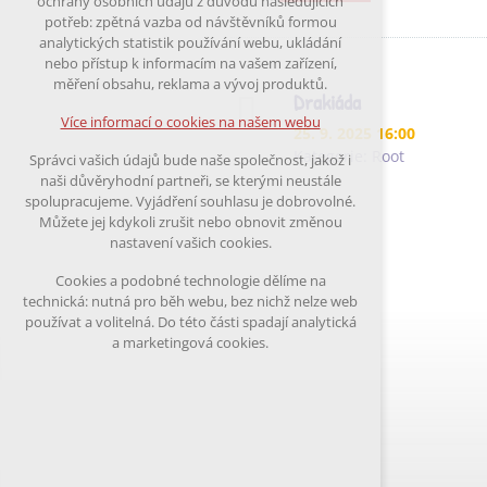
ochrany osobních údajů z důvodu následujících
nutná pro provozování webu
potřeb: zpětná vazba od návštěvníků formou
udržení kontextu stránek (session):
analytických statistik používání webu, ukládání
případná přihlášení, volby jazyka, apod.
nebo přístup k informacím na vašem zařízení,
měření obsahu, reklama a vývoj produktů.
Volitelná cookies
Drakiáda
analytická pro anonymizované vyhodnocení
Více informací o cookies na našem webu
25. 9. 2025 16:00
návštěvnosti
marketingová cookies (Google)
Kategorie:
Root
Správci vašich údajů bude naše společnost, jakož i
naši důvěryhodní partneři, se kterými neustále
Více informací o cookies na našem webu
spolupracujeme. Vyjádření souhlasu je dobrovolné.
Můžete jej kdykoli zrušit nebo obnovit změnou
nastavení vašich cookies.
Přijmout všechny cookies
Cookies a podobné technologie dělíme na
technická: nutná pro běh webu, bez nichž nelze web
Odmítnout vše
používat a volitelná. Do této části spadají analytická
a marketingová cookies.