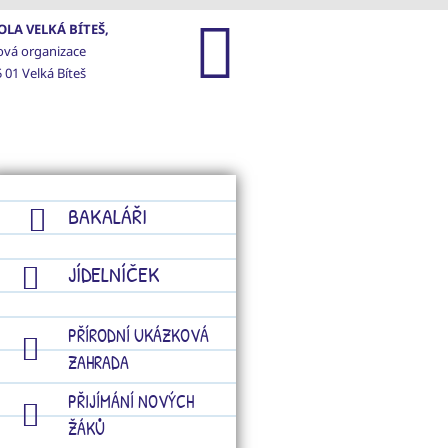
LA VELKÁ BÍTEŠ,
ová organizace
 01 Velká Bíteš
GALERIE
KONTAKTY
BAKALÁŘI
JÍDELNÍČEK
PŘÍRODNÍ UKÁZKOVÁ
ZAHRADA
PŘIJÍMÁNÍ NOVÝCH
ŽÁKŮ