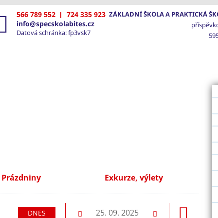
566 789 552
724 335 923
ZÁKLADNÍ ŠKOLA A PRAKTICKÁ ŠKO
info@specskolabites.cz
příspěvk
Datová schránka: fp3vsk7
595
VOD
ŠKOLA
SPECIÁLNĚ PEDAGOGICKÁ PÉČE
FOTO
Prázdniny
Exkurze, výlety
ující
25. 09. 2025
DNES
Předchozí
Následující