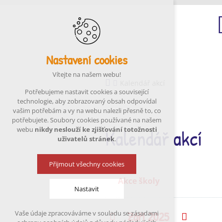
Nastavení cookies
Ú
Vítejte na našem webu!
Kalendář akcí
Potřebujeme nastavit cookies a související
technologie, aby zobrazovaný obsah odpovídal
vašim potřebám a vy na webu nalezli přesně to, co
potřebujete. Soubory cookies používané na našem
Kalendář akcí
webu
nikdy neslouží ke zjišťování totožnosti
uživatelů stránek
.
Přijmout všechny cookies
Akce školy
Nastavit
Září 2025
Vaše údaje zpracováváme v souladu se zásadami
Předchozí
Násled
Technická cookies