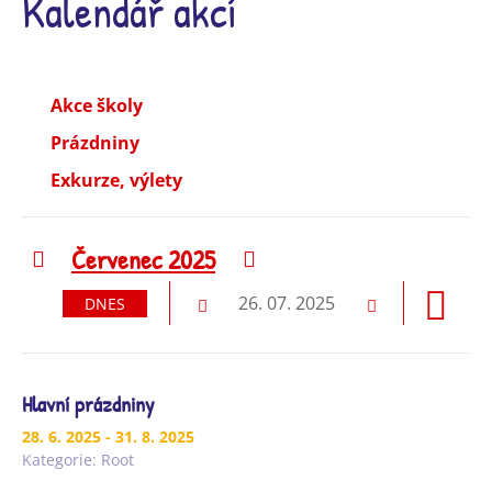
Kalendář akcí
Akce školy
Prázdniny
Exkurze, výlety
Červenec 2025
Předchozí
Následující
26. 07. 2025
DNES
Předchozí
Následující
Hlavní prázdniny
28. 6. 2025
- 31. 8. 2025
Kategorie:
Root