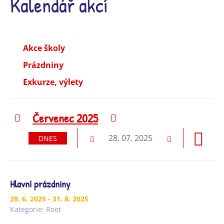
Kalendář akcí
Akce školy
Prázdniny
Exkurze, výlety
Červenec 2025
Předchozí
Následující
28. 07. 2025
DNES
Předchozí
Následující
Hlavní prázdniny
28. 6. 2025
- 31. 8. 2025
Kategorie:
Root