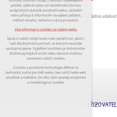
ochrany osobních údajů z důvodu následujících
nutná pro provozování webu
potřeb: zpětná vazba od návštěvníků formou
udržení kontextu stránek (session):
analytických statistik používání webu, ukládání
případná přihlášení, volby jazyka, apod.
nebo přístup k informacím na vašem zařízení,
Nebyla nalezena žádná událost
měření obsahu, reklama a vývoj produktů.
Volitelná cookies
analytická pro anonymizované vyhodnocení
Více informací o cookies na našem webu
návštěvnosti
marketingová cookies (Google)
Správci vašich údajů bude naše společnost, jakož i
naši důvěryhodní partneři, se kterými neustále
Více informací o cookies na našem webu
spolupracujeme. Vyjádření souhlasu je dobrovolné.
Můžete jej kdykoli zrušit nebo obnovit změnou
nastavení vašich cookies.
Přijmout všechny cookies
Cookies a podobné technologie dělíme na
technická: nutná pro běh webu, bez nichž nelze web
Odmítnout vše
používat a volitelná. Do této části spadají analytická
a marketingová cookies.
ZŘIZOVATEL