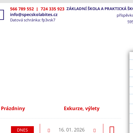
566 789 552
724 335 923
ZÁKLADNÍ ŠKOLA A PRAKTICKÁ ŠKO
info@specskolabites.cz
příspěvk
Datová schránka: fp3vsk7
595
VOD
ŠKOLA
SPECIÁLNĚ PEDAGOGICKÁ PÉČE
FOTO
Prázdniny
Exkurze, výlety
dující
16. 01. 2026
DNES
Předchozí
Následující