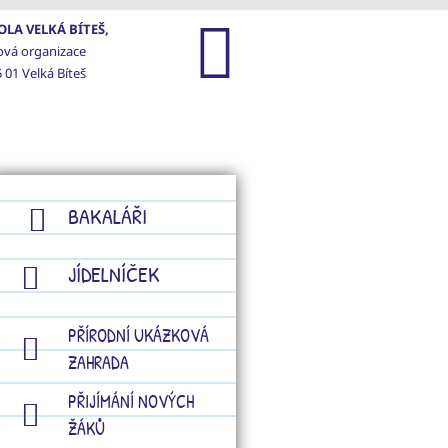
LA VELKÁ BÍTEŠ,
ová organizace
 01 Velká Bíteš
GALERIE
KONTAKTY
BAKALÁŘI
JÍDELNÍČEK
PŘÍRODNÍ UKÁZKOVÁ
ZAHRADA
PŘIJÍMÁNÍ NOVÝCH
ŽÁKŮ