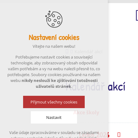
Nastavení cookies
Ú
Vítejte na našem webu!
Kalendář akcí
Potřebujeme nastavit cookies a související
technologie, aby zobrazovaný obsah odpovídal
vašim potřebám a vy na webu nalezli přesně to, co
potřebujete. Soubory cookies používané na našem
Kalendář akcí
webu
nikdy neslouží ke zjišťování totožnosti
uživatelů stránek
.
Přijmout všechny cookies
Akce školy
Nastavit
Leden 2026
Vaše údaje zpracováváme v souladu se zásadami
Předchozí
Násle
Technická cookies