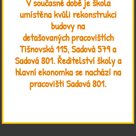
V současné době je škola
PŘIJÍMÁNÍ NOVÝCH ŽÁKŮ
umístěna kvůli rekonstrukci
budovy na
JAK SE K NÁM
DOSTANETE
detašovaných pracovištích
Tišnovská 115, Sadová 579 a
SPOLEK ŠKOLA DO
Sadová 801. Ředitelství školy a
ŽIVOTA
hlavní ekonomka se nachází na
pracovišti Sadová 801.