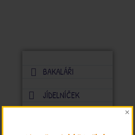
BAKALÁŘI
JÍDELNÍČEK
×
PŘÍRODNÍ UKÁZKOVÁ
ZAHRADA