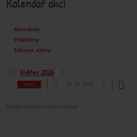
Kalendář akcí
Akce školy
Prázdniny
Exkurze, výlety
Květen 2026
Předchozí
Následující
09. 05. 2026
DNES
Předchozí
Následující
Nebyla nalezena žádná událost