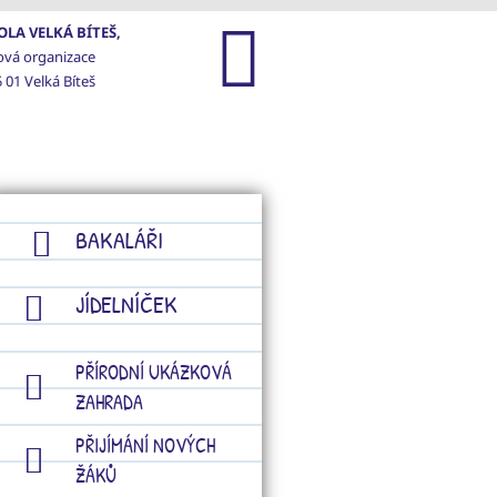
LA VELKÁ BÍTEŠ,
ová organizace
 01 Velká Bíteš
GALERIE
KONTAKTY
BAKALÁŘI
JÍDELNÍČEK
PŘÍRODNÍ UKÁZKOVÁ
ZAHRADA
PŘIJÍMÁNÍ NOVÝCH
ŽÁKŮ