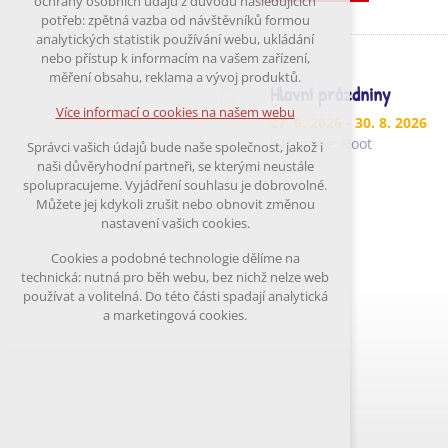
ochrany osobních údajů z důvodu následujících
nutná pro provozování webu
potřeb: zpětná vazba od návštěvníků formou
udržení kontextu stránek (session):
analytických statistik používání webu, ukládání
případná přihlášení, volby jazyka, apod.
nebo přístup k informacím na vašem zařízení,
měření obsahu, reklama a vývoj produktů.
Volitelná cookies
Hlavní prázdniny
analytická pro anonymizované vyhodnocení
Více informací o cookies na našem webu
27. 6. 2026
- 30. 8. 2026
návštěvnosti
marketingová cookies (Google)
Kategorie:
Root
Správci vašich údajů bude naše společnost, jakož i
naši důvěryhodní partneři, se kterými neustále
Více informací o cookies na našem webu
spolupracujeme. Vyjádření souhlasu je dobrovolné.
Můžete jej kdykoli zrušit nebo obnovit změnou
nastavení vašich cookies.
Přijmout všechny cookies
Cookies a podobné technologie dělíme na
technická: nutná pro běh webu, bez nichž nelze web
Odmítnout vše
používat a volitelná. Do této části spadají analytická
a marketingová cookies.