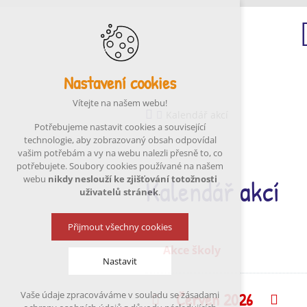
Nastavení cookies
Ú
Vítejte na našem webu!
Kalendář akcí
Potřebujeme nastavit cookies a související
technologie, aby zobrazovaný obsah odpovídal
vašim potřebám a vy na webu nalezli přesně to, co
potřebujete. Soubory cookies používané na našem
Kalendář akcí
webu
nikdy neslouží ke zjišťování totožnosti
uživatelů stránek
.
Přijmout všechny cookies
Akce školy
Nastavit
Červen 2026
Vaše údaje zpracováváme v souladu se zásadami
Předchozí
Nás
Technická cookies