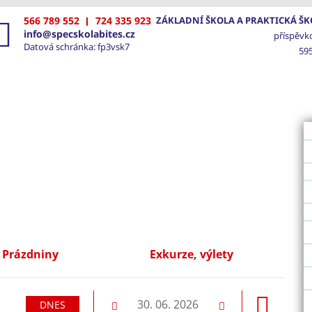
566 789 552
724 335 923
ZÁKLADNÍ ŠKOLA A PRAKTICKÁ ŠKO
info@specskolabites.cz
příspěvk
Datová schránka: fp3vsk7
595
VOD
ŠKOLA
SPECIÁLNĚ PEDAGOGICKÁ PÉČE
FOTO
Prázdniny
Exkurze, výlety
ledující
30. 06. 2026
DNES
Předchozí
Následující