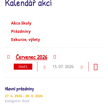
Kalendář akcí
Akce školy
Prázdniny
Exkurze, výlety
Červenec 2026
Předchozí
Následující
15. 07. 2026
DNES
Předchozí
Následující
Hlavní prázdniny
27. 6. 2026
- 30. 8. 2026
Kategorie:
Root