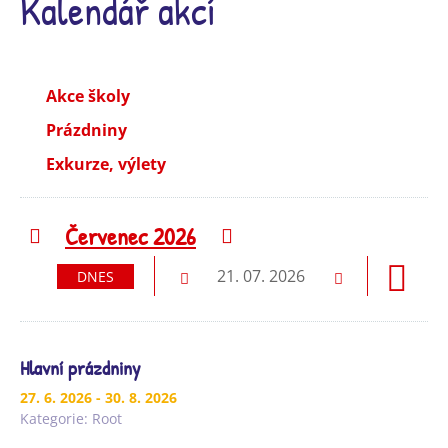
Kalendář akcí
Akce školy
Prázdniny
Exkurze, výlety
Červenec 2026
Předchozí
Následující
21. 07. 2026
DNES
Předchozí
Následující
Hlavní prázdniny
27. 6. 2026
- 30. 8. 2026
Kategorie:
Root