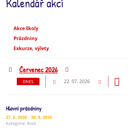
Kalendář akcí
Akce školy
Prázdniny
Exkurze, výlety
Červenec 2026
Předchozí
Následující
22. 07. 2026
DNES
Předchozí
Následující
Hlavní prázdniny
27. 6. 2026
- 30. 8. 2026
Kategorie:
Root