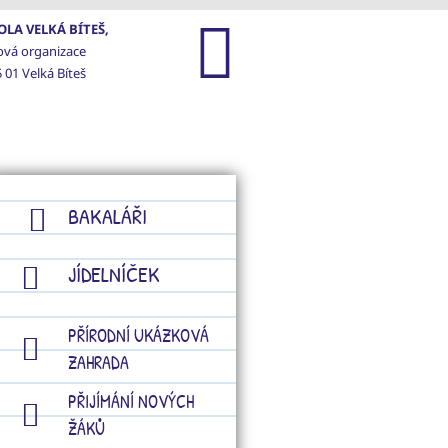
LA VELKÁ BÍTEŠ,
ová organizace
 01 Velká Bíteš
GALERIE
KONTAKTY
BAKALÁŘI
JÍDELNÍČEK
PŘÍRODNÍ UKÁZKOVÁ
ZAHRADA
PŘIJÍMÁNÍ NOVÝCH
ŽÁKŮ