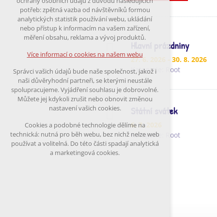
ochrany osobních údajů z důvodu následujících
nutná pro provozování webu
potřeb: zpětná vazba od návštěvníků formou
udržení kontextu stránek (session):
analytických statistik používání webu, ukládání
případná přihlášení, volby jazyka, apod.
nebo přístup k informacím na vašem zařízení,
měření obsahu, reklama a vývoj produktů.
Volitelná cookies
Hlavní prázdniny
analytická pro anonymizované vyhodnocení
Více informací o cookies na našem webu
27. 6. 2026
- 30. 8. 2026
návštěvnosti
marketingová cookies (Google)
Kategorie:
Root
Správci vašich údajů bude naše společnost, jakož i
naši důvěryhodní partneři, se kterými neustále
Více informací o cookies na našem webu
spolupracujeme. Vyjádření souhlasu je dobrovolné.
Můžete jej kdykoli zrušit nebo obnovit změnou
nastavení vašich cookies.
Státní svátek
Přijmout všechny cookies
6. 7. 2026
Cookies a podobné technologie dělíme na
technická: nutná pro běh webu, bez nichž nelze web
Kategorie:
Root
Odmítnout vše
používat a volitelná. Do této části spadají analytická
a marketingová cookies.