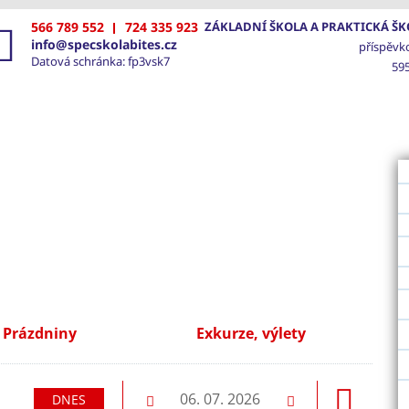
566 789 552
724 335 923
ZÁKLADNÍ ŠKOLA A PRAKTICKÁ ŠKO
info@specskolabites.cz
příspěvk
Datová schránka: fp3vsk7
595
VOD
ŠKOLA
SPECIÁLNĚ PEDAGOGICKÁ PÉČE
FOTO
Prázdniny
Exkurze, výlety
ásledující
06. 07. 2026
DNES
Předchozí
Následující