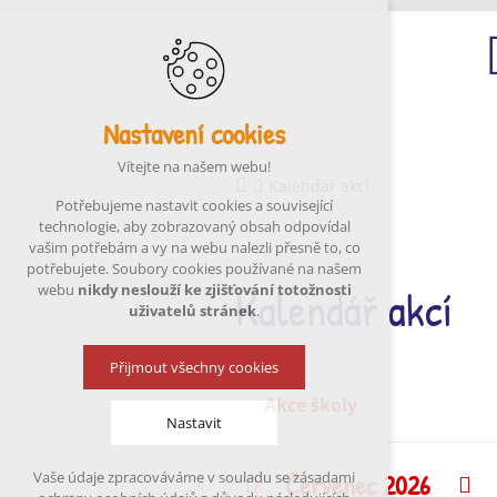
Nastavení cookies
Ú
Vítejte na našem webu!
Kalendář akcí
Potřebujeme nastavit cookies a související
technologie, aby zobrazovaný obsah odpovídal
vašim potřebám a vy na webu nalezli přesně to, co
potřebujete. Soubory cookies používané na našem
Kalendář akcí
webu
nikdy neslouží ke zjišťování totožnosti
uživatelů stránek
.
Přijmout všechny cookies
Akce školy
Nastavit
Červenec 2026
Vaše údaje zpracováváme v souladu se zásadami
Předchozí
N
Technická cookies