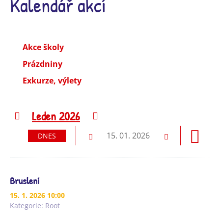
Kalendář akcí
Akce školy
Prázdniny
Exkurze, výlety
Leden 2026
Předchozí
Následující
15. 01. 2026
DNES
Předchozí
Následující
Bruslení
15. 1. 2026 10:00
Kategorie:
Root