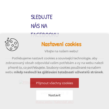
SLEDUJTE
NÁS NA
FACEBOOKU
Nastavení cookies
Vítejte na našem webu!
Potřebujeme nastavit cookies a související technologie, aby
zobrazovaný obsah odpovídal vašim potřebám a vy na webu nalezli
přesně to, co potřebujete. Soubory cookies používané na našem
© Copyright | Základní škola a Praktická škola Velká Bíteš,
webu
nikdy neslouží ke zjišťování totožnosti uživatelů stránek
.
příspěvková organizace
Přijmout všechny cookies
VYTVOŘIL XART.CZ
Nastavit
Mapa webu
Kalendář akcí