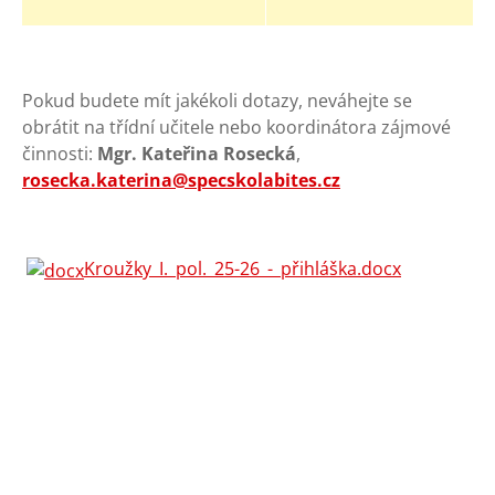
Pokud budete mít jakékoli dotazy, neváhejte se
obrátit na třídní učitele nebo koordinátora zájmové
činnosti:
Mgr. Kateřina Rosecká
,
rosecka.katerina@specskolabites.cz
Kroužky_I._pol._25-26_-_přihláška.docx