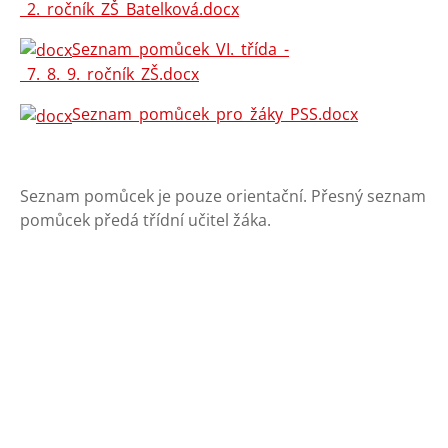
_2._ročník_ZŠ_Batelková.docx
Seznam_pomůcek_VI._třída_-
_7._8._9._ročník_ZŠ.docx
Seznam_pomůcek_pro_žáky_PSS.docx
Seznam pomůcek je pouze orientační. Přesný seznam
pomůcek předá třídní učitel žáka.