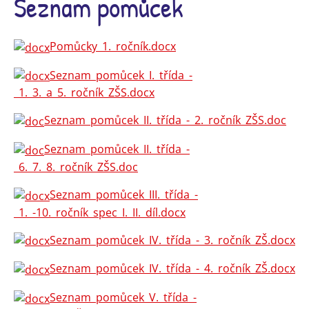
Seznam pomůcek
Pomůcky_1._ročník.docx
Seznam_pomůcek_I._třída_-
_1._3._a_5._ročník_ZŠS.docx
Seznam_pomůcek_II._třída_-_2._ročník_ZŠS.doc
Seznam_pomůcek_II._třída_-
_6._7._8._ročník_ZŠS.doc
Seznam_pomůcek_III._třída_-
_1._-10._ročník_spec_I._II._díl.docx
Seznam_pomůcek_IV._třída_-_3._ročník_ZŠ.docx
Seznam_pomůcek_IV._třída_-_4._ročník_ZŠ.docx
Seznam_pomůcek_V._třída_-