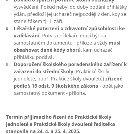
vysvědčení. Pokud nebyl do doby podání přihlášky
ydán, předloží jej uchazeč nejpozději v den, kdy se
stane žákem tj. 1. září.
Lékařské potvrzení o zdravotní způsobilosti ke
vzdělávání.
Potvrzení lékaře musí být na
samostatném dokumentu - příloze a vždy
musí
obsahovat dané kódy oborů
, kam uchazeč
přihlášku podává.
Doporučení školského poradenského zařízení k
zařazení do střední školy
(Praktické školy
jednoleté, popř. Prakticé školy dvouleté)
zřízené
podle § 16 odst. 9 školského zákona
- opět jako
samostatný dokument - příloha.
Termín přijímacího řízení do Praktické školy
jednoleté a Praktické školy dvouleté ředitelka
stanovila na 24. 4. a 25. 4. 2025.