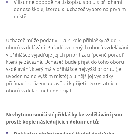
V listinné podobě na tiskopisu spolu s přílohami
donese škole, kterou si uchazeč vybere na prvním
místě.
Uchazeč může podat v 1. a 2. kole přihlášky až do 3
oborů vzdělávání. Pořadí uvedených oborů vzdělávání
v přihlášce vyjadřuje jejich prioritizaci (pevné pořadí),
která je závazná. Uchazeč bude přijat do toho oboru
vzdělávání, který má v přihlášce nejvyšší prioritu (je
uveden na nejvyšším místě) a u nějž jej výsledky
přijímacího řízení opravňují k přijetí. Do ostatních
oborů vzdělání nebude přijat.
Nezbytnou součástí přihlášky ke vzdělávání jsou
prosté kopie následujících dokumentů:
Doklad o splnění povinné školní docházky
-