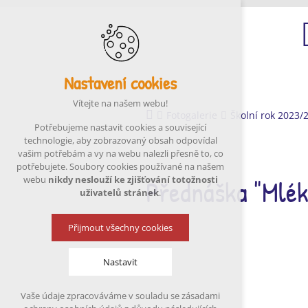
Nastavení cookies
Ú
Vítejte na našem webu!
Fotogalerie
Školní rok 2023/
Potřebujeme nastavit cookies a související
technologie, aby zobrazovaný obsah odpovídal
vašim potřebám a vy na webu nalezli přesně to, co
potřebujete. Soubory cookies používané na našem
Přednáška "Mlék
webu
nikdy neslouží ke zjišťování totožnosti
uživatelů stránek
.
Přijmout všechny cookies
Nastavit
Vaše údaje zpracováváme v souladu se zásadami
Technická cookies