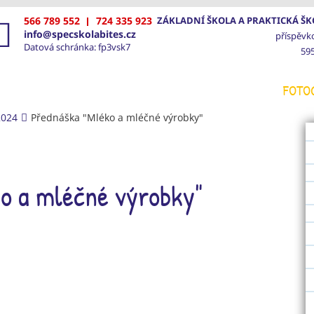
566 789 552
724 335 923
ZÁKLADNÍ ŠKOLA A PRAKTICKÁ ŠKO
info@specskolabites.cz
příspěvk
Datová schránka: fp3vsk7
595
VOD
ŠKOLA
SPECIÁLNĚ PEDAGOGICKÁ PÉČE
FOTO
2024
Přednáška "Mléko a mléčné výrobky"
o a mléčné výrobky"