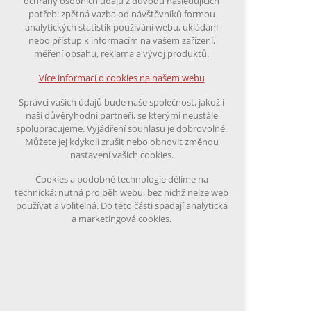
ochrany osobních údajů z důvodu následujících
nutná pro provozování webu
potřeb: zpětná vazba od návštěvníků formou
udržení kontextu stránek (session):
analytických statistik používání webu, ukládání
případná přihlášení, volby jazyka, apod.
nebo přístup k informacím na vašem zařízení,
měření obsahu, reklama a vývoj produktů.
Volitelná cookies
analytická pro anonymizované vyhodnocení
Více informací o cookies na našem webu
návštěvnosti
marketingová cookies (Google)
Správci vašich údajů bude naše společnost, jakož i
naši důvěryhodní partneři, se kterými neustále
Více informací o cookies na našem webu
spolupracujeme. Vyjádření souhlasu je dobrovolné.
Můžete jej kdykoli zrušit nebo obnovit změnou
nastavení vašich cookies.
Přijmout všechny cookies
Cookies a podobné technologie dělíme na
technická: nutná pro běh webu, bez nichž nelze web
Odmítnout vše
používat a volitelná. Do této části spadají analytická
a marketingová cookies.