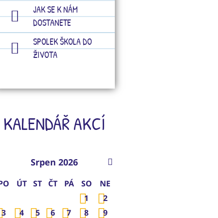
JAK SE K NÁM
DOSTANETE
SPOLEK ŠKOLA DO
ŽIVOTA
KALENDÁŘ AKCÍ
Srpen 2026
PO
ÚT
ST
ČT
PÁ
SO
NE
1
2
3
4
5
6
7
8
9