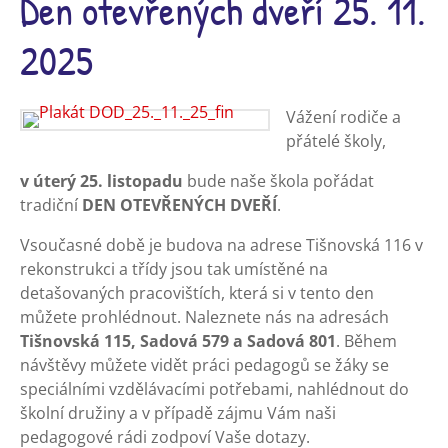
Den otevřených dveří 25. 11.
2025
Vážení rodiče a
přátelé školy,
v úterý 25. listopadu
bude naše škola pořádat
tradiční
DEN OTEVŘENÝCH DVEŘÍ
.
Vsoučasné době je budova na adrese Tišnovská 116 v
rekonstrukci a třídy jsou tak umístěné na
detašovaných pracovištích, která si v tento den
můžete prohlédnout. Naleznete nás na adresách
Tišnovská 115, Sadová 579 a Sadová 801
. Během
návštěvy můžete vidět práci pedagogů se žáky se
speciálními vzdělávacími potřebami, nahlédnout do
školní družiny a v případě zájmu Vám naši
pedagogové rádi zodpoví Vaše dotazy.