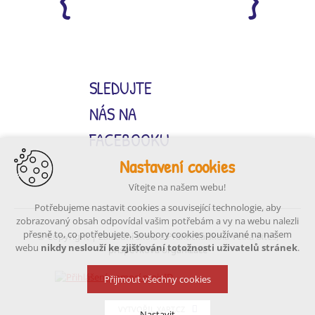
SLEDUJTE
NÁS NA
FACEBOOKU
Nastavení cookies
Vítejte na našem webu!
Potřebujeme nastavit cookies a související technologie, aby
zobrazovaný obsah odpovídal vašim potřebám a vy na webu nalezli
přesně to, co potřebujete. Soubory cookies používané na našem
© Copyright | Základní škola a Praktická škola Velká Bíteš,
webu
nikdy neslouží ke zjišťování totožnosti uživatelů stránek
.
příspěvková organizace
Přijmout všechny cookies
VYTVOŘIL XART.CZ
Nastavit