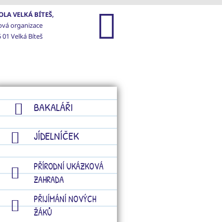
LA VELKÁ BÍTEŠ,
ová organizace
 01 Velká Bíteš
GALERIE
KONTAKTY
BAKALÁŘI
JÍDELNÍČEK
PŘÍRODNÍ UKÁZKOVÁ
ZAHRADA
PŘIJÍMÁNÍ NOVÝCH
ŽÁKŮ