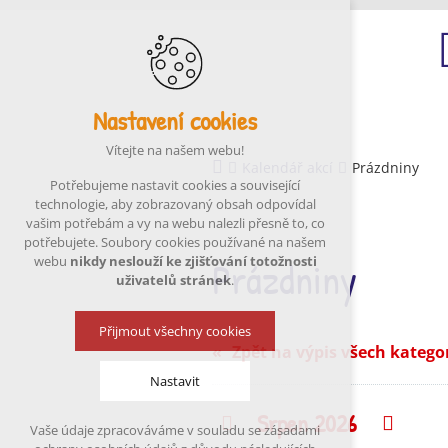
Nastavení cookies
Ú
Vítejte na našem webu!
Kalendář akcí
Prázdniny
Potřebujeme nastavit cookies a související
technologie, aby zobrazovaný obsah odpovídal
vašim potřebám a vy na webu nalezli přesně to, co
potřebujete. Soubory cookies používané na našem
Prázdniny
webu
nikdy neslouží ke zjišťování totožnosti
uživatelů stránek
.
Přijmout všechny cookies
Zpět na výpis všech katego
Nastavit
Srpen 2026
Předchozí
Násle
Vaše údaje zpracováváme v souladu se zásadami
Technická cookies