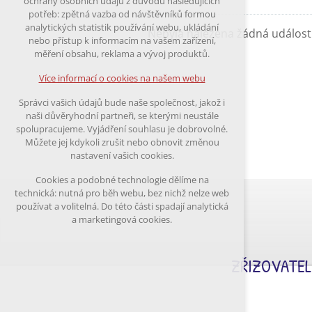
ochrany osobních údajů z důvodu následujících
nutná pro provozování webu
potřeb: zpětná vazba od návštěvníků formou
udržení kontextu stránek (session):
analytických statistik používání webu, ukládání
Nebyla nalezena žádná událost
případná přihlášení, volby jazyka, apod.
nebo přístup k informacím na vašem zařízení,
měření obsahu, reklama a vývoj produktů.
Volitelná cookies
analytická pro anonymizované vyhodnocení
Více informací o cookies na našem webu
návštěvnosti
marketingová cookies (Google)
Správci vašich údajů bude naše společnost, jakož i
naši důvěryhodní partneři, se kterými neustále
Více informací o cookies na našem webu
spolupracujeme. Vyjádření souhlasu je dobrovolné.
Můžete jej kdykoli zrušit nebo obnovit změnou
nastavení vašich cookies.
Přijmout všechny cookies
Cookies a podobné technologie dělíme na
technická: nutná pro běh webu, bez nichž nelze web
Odmítnout vše
používat a volitelná. Do této části spadají analytická
a marketingová cookies.
ZŘIZOVATEL