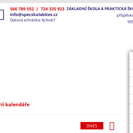
566 789 552
724 335 923
ZÁKLADNÍ ŠKOLA A PRAKTICKÁ ŠKO
info@specskolabites.cz
příspěvk
Datová schránka: fp3vsk7
595
VOD
ŠKOLA
SPECIÁLNĚ PEDAGOGICKÁ PÉČE
FOTO
rií kalendáře
dující
DNES