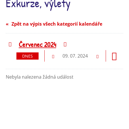
Exkurze, výlety
Zpět na výpis všech kategorií kalendáře
Červenec 2024
Předchozí
Následující
09. 07. 2024
DNES
Předchozí
Následující
Nebyla nalezena žádná událost