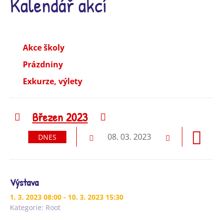
Kalendář akcí
Akce školy
Prázdniny
Exkurze, výlety
Březen 2023
Předchozí
Následující
08. 03. 2023
DNES
Předchozí
Následující
Výstava
1. 3. 2023 08:00
- 10. 3. 2023 15:30
Kategorie:
Root