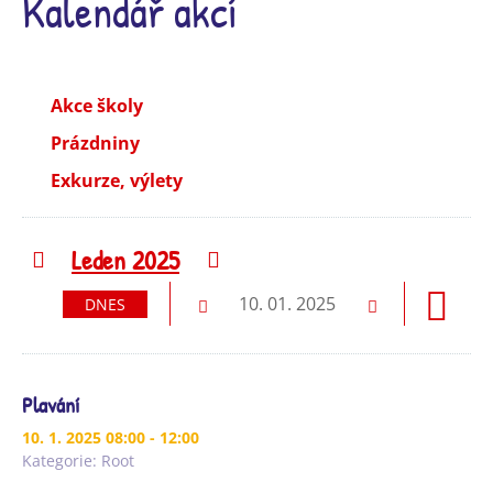
Kalendář akcí
Akce školy
Prázdniny
Exkurze, výlety
Leden 2025
Předchozí
Následující
10. 01. 2025
DNES
Předchozí
Následující
Plavání
10. 1. 2025 08:00 - 12:00
Kategorie:
Root