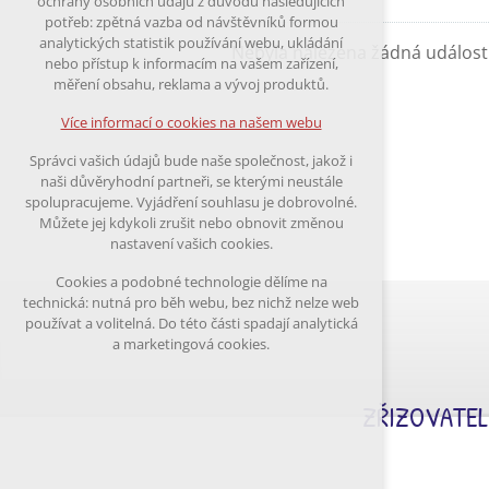
ochrany osobních údajů z důvodu následujících
nutná pro provozování webu
potřeb: zpětná vazba od návštěvníků formou
udržení kontextu stránek (session):
analytických statistik používání webu, ukládání
Nebyla nalezena žádná událost
případná přihlášení, volby jazyka, apod.
nebo přístup k informacím na vašem zařízení,
měření obsahu, reklama a vývoj produktů.
Volitelná cookies
analytická pro anonymizované vyhodnocení
Více informací o cookies na našem webu
návštěvnosti
marketingová cookies (Google)
Správci vašich údajů bude naše společnost, jakož i
naši důvěryhodní partneři, se kterými neustále
Více informací o cookies na našem webu
spolupracujeme. Vyjádření souhlasu je dobrovolné.
Můžete jej kdykoli zrušit nebo obnovit změnou
nastavení vašich cookies.
Přijmout všechny cookies
Cookies a podobné technologie dělíme na
technická: nutná pro běh webu, bez nichž nelze web
Odmítnout vše
používat a volitelná. Do této části spadají analytická
a marketingová cookies.
ZŘIZOVATEL