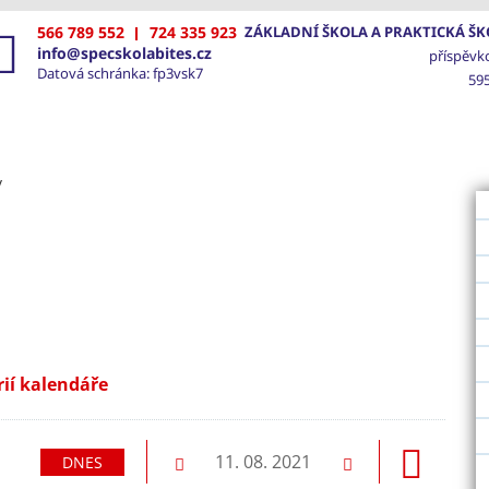
566 789 552
724 335 923
ZÁKLADNÍ ŠKOLA A PRAKTICKÁ ŠKO
info@specskolabites.cz
příspěvk
Datová schránka: fp3vsk7
595
VOD
ŠKOLA
SPECIÁLNĚ PEDAGOGICKÁ PÉČE
FOTO
y
rií kalendáře
dující
11. 08. 2021
DNES
Předchozí
Následující