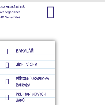
LA VELKÁ BÍTEŠ,
ová organizace
 01 Velká Bíteš
GALERIE
KONTAKTY
BAKALÁŘI
JÍDELNÍČEK
PŘÍRODNÍ UKÁZKOVÁ
ZAHRADA
PŘIJÍMÁNÍ NOVÝCH
ŽÁKŮ