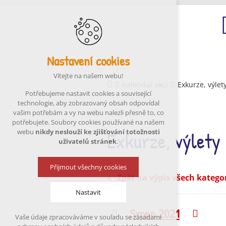
Nastavení cookies
Ú
Vítejte na našem webu!
Kalendář akcí
Exkurze, výlet
Potřebujeme nastavit cookies a související
technologie, aby zobrazovaný obsah odpovídal
vašim potřebám a vy na webu nalezli přesně to, co
potřebujete. Soubory cookies používané na našem
Exkurze, výlety
webu
nikdy neslouží ke zjišťování totožnosti
uživatelů stránek
.
Přijmout všechny cookies
Zpět na výpis všech katego
Nastavit
Srpen 2021
Předchozí
Násle
Vaše údaje zpracováváme v souladu se zásadami
Technická cookies