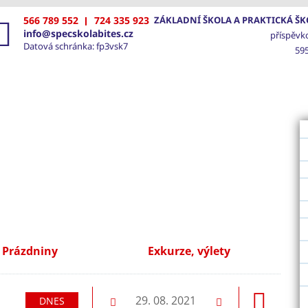
566 789 552
724 335 923
ZÁKLADNÍ ŠKOLA A PRAKTICKÁ ŠKO
info@specskolabites.cz
příspěvk
Datová schránka: fp3vsk7
595
VOD
ŠKOLA
SPECIÁLNĚ PEDAGOGICKÁ PÉČE
FOTO
Prázdniny
Exkurze, výlety
dující
29. 08. 2021
DNES
Předchozí
Následující