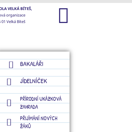
LA VELKÁ BÍTEŠ,
ová organizace
 01 Velká Bíteš
GALERIE
KONTAKTY
BAKALÁŘI
JÍDELNÍČEK
PŘÍRODNÍ UKÁZKOVÁ
ZAHRADA
PŘIJÍMÁNÍ NOVÝCH
ŽÁKŮ