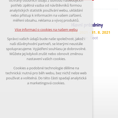
ochrany osobních údajů z důvodu následujících
nutná pro provozování webu
potřeb: zpětná vazba od návštěvníků formou
udržení kontextu stránek (session):
analytických statistik používání webu, ukládání
případná přihlášení, volby jazyka, apod.
nebo přístup k informacím na vašem zařízení,
měření obsahu, reklama a vývoj produktů.
Volitelná cookies
Hlavní prázdniny
analytická pro anonymizované vyhodnocení
Více informací o cookies na našem webu
1. 7. 2021
- 31. 8. 2021
návštěvnosti
marketingová cookies (Google)
Kategorie:
Root
Správci vašich údajů bude naše společnost, jakož i
naši důvěryhodní partneři, se kterými neustále
Více informací o cookies na našem webu
spolupracujeme. Vyjádření souhlasu je dobrovolné.
Můžete jej kdykoli zrušit nebo obnovit změnou
nastavení vašich cookies.
Přijmout všechny cookies
Cookies a podobné technologie dělíme na
technická: nutná pro běh webu, bez nichž nelze web
Odmítnout vše
používat a volitelná. Do této části spadají analytická
a marketingová cookies.