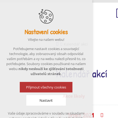
Nastavení cookies
Ú
Vítejte na našem webu!
Kalendář akcí
Potřebujeme nastavit cookies a související
technologie, aby zobrazovaný obsah odpovídal
vašim potřebám a vy na webu nalezli přesně to, co
potřebujete. Soubory cookies používané na našem
Kalendář akcí
webu
nikdy neslouží ke zjišťování totožnosti
uživatelů stránek
.
Přijmout všechny cookies
Akce školy
Nastavit
Srpen 2021
Vaše údaje zpracováváme v souladu se zásadami
Předchozí
Násle
Technická cookies