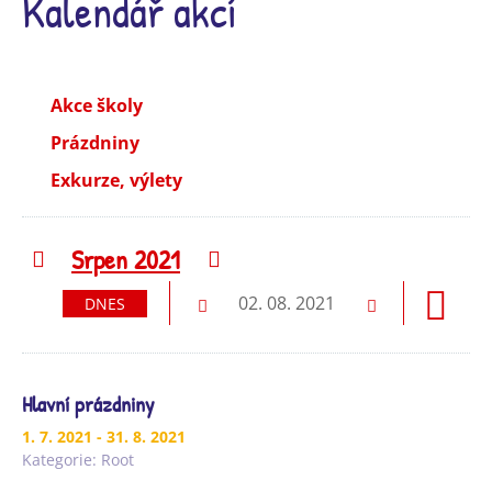
Kalendář akcí
Akce školy
Prázdniny
Exkurze, výlety
Srpen 2021
Předchozí
Následující
02. 08. 2021
DNES
Předchozí
Následující
Hlavní prázdniny
1. 7. 2021
- 31. 8. 2021
Kategorie:
Root