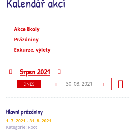
Kalendář akcí
Akce školy
Prázdniny
Exkurze, výlety
Srpen 2021
Předchozí
Následující
30. 08. 2021
DNES
Předchozí
Následující
Hlavní prázdniny
1. 7. 2021
- 31. 8. 2021
Kategorie:
Root