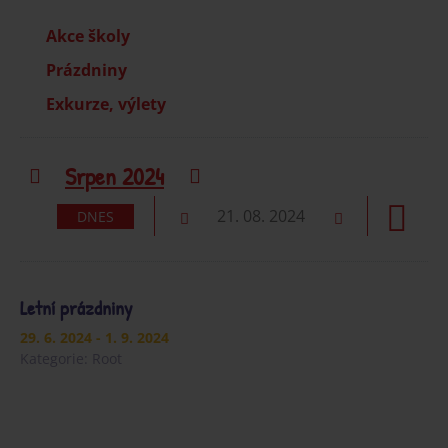
Akce školy
Prázdniny
Exkurze, výlety
Srpen 2024
Předchozí
Následující
21. 08. 2024
DNES
Předchozí
Následující
Letní prázdniny
29. 6. 2024
- 1. 9. 2024
Kategorie:
Root