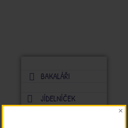
BAKALÁŘI
JÍDELNÍČEK
×
PŘÍRODNÍ UKÁZKOVÁ