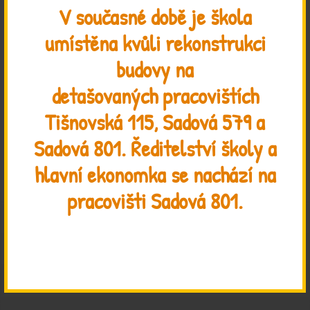
ZAHRADA
V současné době je škola
umístěna kvůli rekonstrukci
PŘIJÍMÁNÍ NOVÝCH ŽÁKŮ
budovy na
JAK SE K NÁM
detašovaných pracovištích
DOSTANETE
Tišnovská 115, Sadová 579 a
SPOLEK ŠKOLA DO
Sadová 801. Ředitelství školy a
ŽIVOTA
hlavní ekonomka se nachází na
pracovišti Sadová 801.